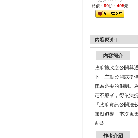
90
495
特價：
折！
元
|
內容簡介
|
內容簡介
政府施政之公開與
下，主動公開或提
律為必要的限制。
定不服者，得依法
「政府資訊公開法
熱烈迴響。本次蒐集
助益。
作者介紹