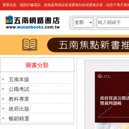
重要訊息：慎防詐騙電話，絕無簽單錯誤造成重複扣款或重複出貨，請您千萬不要操
圖書分類
五南本版
公職考試
教科專業
政府出版
暢銷精選