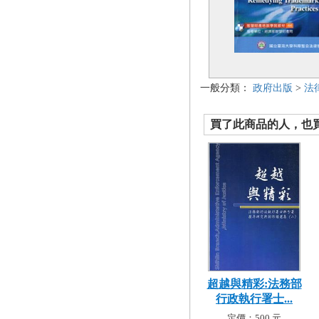
一般分類：
政府出版
>
法
買了此商品的人，也買了.
超越與精彩:法務部
行政執行署士...
定價：500 元