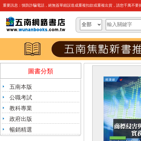
重要訊息：慎防詐騙電話，絕無簽單錯誤造成重複扣款或重複出貨，請您千萬不要操
圖書分類
五南本版
公職考試
教科專業
政府出版
暢銷精選