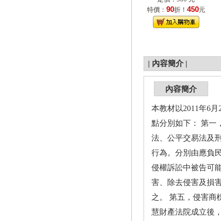
90
450
特價：
折！
元
|
內容簡介
|
內容簡介
本教材以2011年
點分別如下： 第
法、公平交易法及
行為。分別由應負
侵權訴訟中被告可
害、除去侵害及損
之。 第五，侵害商
慧財產法院成立後