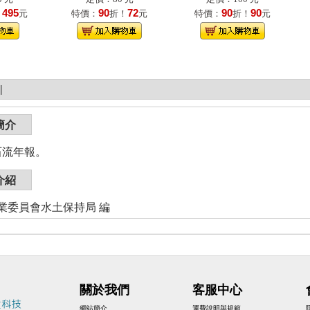
495
90
72
90
90
！
元
特價：
折！
元
特價：
折！
元
|
簡介
石流年報。
介紹
業委員會水土保持局 編
關於我們
客服中心
網站簡介
運費說明與規範