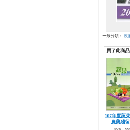
一般分類：
政
買了此商品的
107年度蔬
農藥殘留監
定價：550