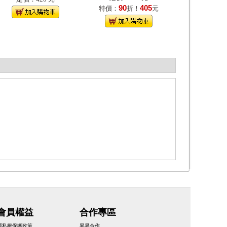
90
405
特價：
折！
元
會員權益
合作專區
隱私權保護政策
異界合作