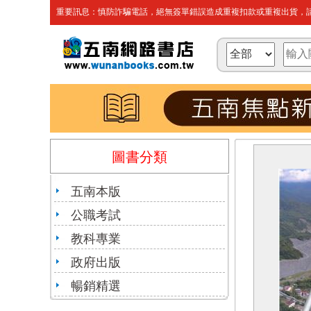
重要訊息：慎防詐騙電話，絕無簽單錯誤造成重複扣款或重複出貨，請
圖書分類
五南本版
公職考試
教科專業
政府出版
暢銷精選