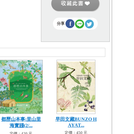
f
分享
都歷山本事:里山里
早田文藏BUNZO H
AYAT...
海實踐(2/...
定價：450 元
定價：420 元