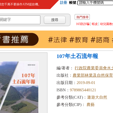
註冊
帳號
您千萬不要操作ATM提款機。
熱門搜尋
165防詐騙
蝦皮
幼兒園教
107年土石流年報
編/著者：
行政院農業委員會水土
出版社：
農業部林業及自然保育
出版日期：
2019-09-01
ISBN：
9789865440121
參考分類(CAT)：
遨遊大自然
參考分類(CIP)：
農藝