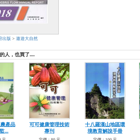
府出版
>
遨遊大自然
人，也買了....
菜農產品
可可健康管理技術
十八羅漢山地區環
...
專刊
境教育解說手冊
 元
定價：80 元
定價：100 元