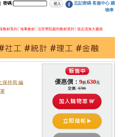
密碼
忘記密碼
客服中心
購
f
物車
保教材系列
海事教材
法官學院裁判教材系列
張志清海大書籍
優惠價：
9
630
保持局 編
折,
元
定價:
$700
署