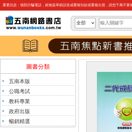
重要訊息：慎防詐騙電話，絕無簽單錯誤造成重複扣款或重複出貨，請您千萬不要操
圖書分類
五南本版
公職考試
教科專業
政府出版
暢銷精選