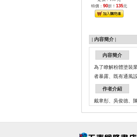
90
135
特價：
折！
元
|
內容簡介
|
內容簡介
為了瞭解粉體塗裝
者暴露、既有通風
作者介紹
戴聿彤、吳俊德、