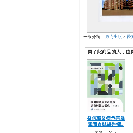
一般分類：
政府出版
>
醫
買了此商品的人，也買了.
疑似職業病危害暴
露調查與報告撰...
定價：150 元