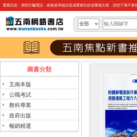
重要訊息：慎防詐騙電話，絕無簽單錯誤造成重複扣款或重複出貨，請您千萬不要操
圖書分類
五南本版
公職考試
教科專業
政府出版
暢銷精選