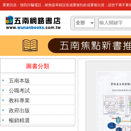
重要訊息：慎防詐騙電話，絕無簽單錯誤造成重複扣款或重複出貨，請您千萬不要操
圖書分類
五南本版
公職考試
教科專業
政府出版
暢銷精選