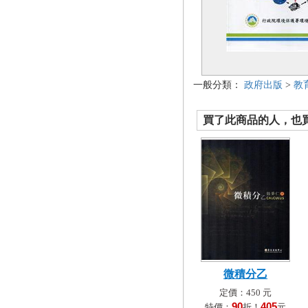
一般分類：
政府出版
>
教
買了此商品的人，也買了.
微積分乙
定價：450 元
90
405
特價：
折！
元