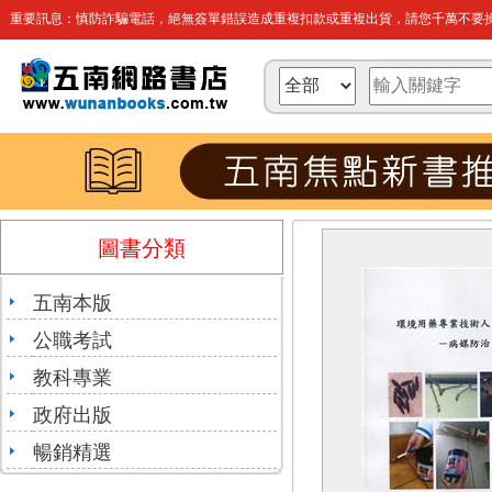
重要訊息：慎防詐騙電話，絕無簽單錯誤造成重複扣款或重複出貨，請您千萬不要操
圖書分類
五南本版
公職考試
教科專業
政府出版
暢銷精選