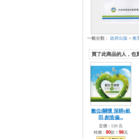
一般分類：
政府出版
>
教
買了此商品的人，也買了.
數位i關懷 深耕e畝
田,創造偏...
定價：120 元
80
96
特價：
折！
元