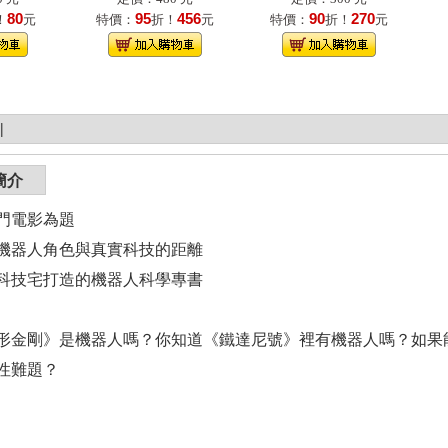
80
95
456
90
270
！
元
特價：
折！
元
特價：
折！
元
|
簡介
熱門電影為題
機器人角色與真實科技的距離
科技宅打造的機器人科學專書
剛》是機器人嗎？你知道《鐵達尼號》裡有機器人嗎？如果能擁
性難題？