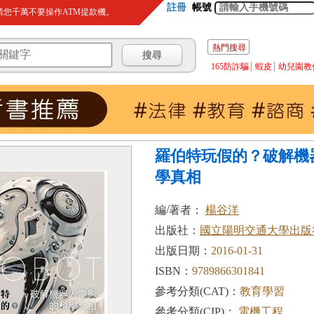
註冊
帳號
您千萬不要操作ATM提款機。
熱門搜尋
165防詐騙
蝦皮
幼兒園教
羅伯特玩假的？破解機
學真相
編/著者：
楊谷洋
出版社：
國立陽明交通大學出版
出版日期：
2016-01-31
ISBN：
9789866301841
參考分類(CAT)：
教育學習
參考分類(CIP)：
電機工程