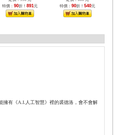
90
891
90
540
特價：
折！
元
特價：
折！
元
有《A.I.人工智慧》裡的裘德洛，會不會解