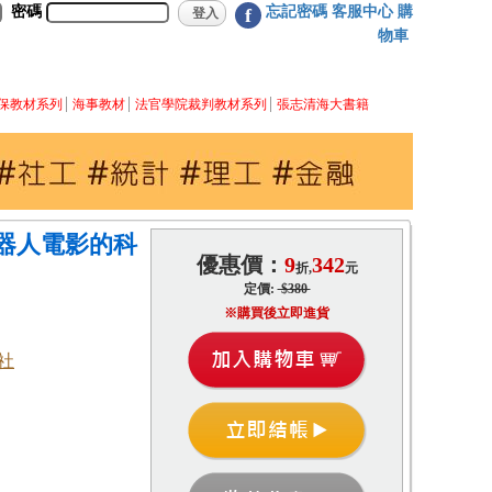
密碼
忘記密碼
客服中心
購
f
物車
保教材系列
海事教材
法官學院裁判教材系列
張志清海大書籍
器人電影的科
優惠價：
9
342
折,
元
定價:
$380
※購買後立即進貨
社