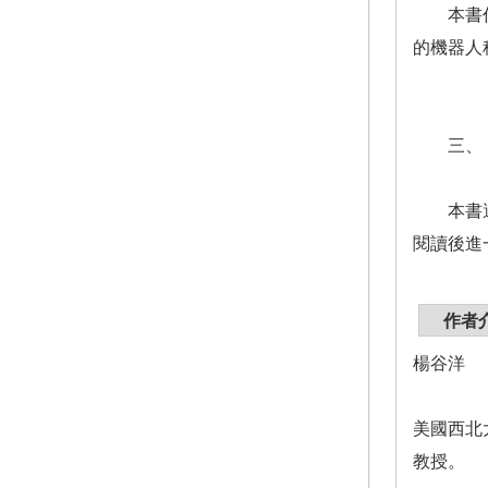
本書作者
的機器人
三、 
本書適用
閱讀後進
作者
楊谷洋
美國西北
教授。