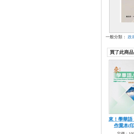
一般分類：
政
買了此商品的
來！學華語
作業本(印尼
定價：100