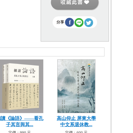
f
分享
細讀《論語》——看孔
高山仰止 屏東大學
子其言與其...
中文系退休教...
定價：990 元
定價：600 元