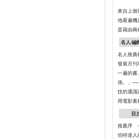
來自上個
地看遍機
是藉由兩
名人/編
名人推薦
發展月刊
一遍的書
係。」─
技的通識
用電影素
目
推薦序 
伯特達人