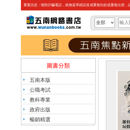
重要訊息：慎防詐騙電話，絕無簽單錯誤造成重複扣款或重複出貨，請
圖書分類
五南本版
公職考試
教科專業
政府出版
暢銷精選