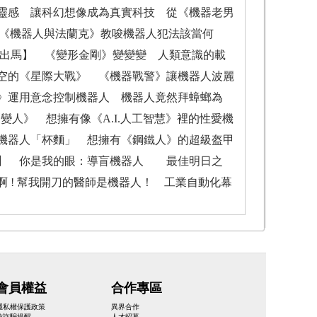
靈感 讓科幻想像成為真實科技 從《機器老男
 《機器人與法蘭克》教唆機器人犯法該當何
人出馬】 《變形金剛》變變變 人類意識的載
空的《星際大戰》 《機器戰警》讓機器人波麗
》運用意念控制機器人 機器人竟然拜蟑螂為
人》 想擁有像《A.I.人工智慧》裡的性愛機
機器人「杯麵」 想擁有《鋼鐵人》的超級盔甲
活】 你是我的眼：導盲機器人 最佳明日之
! 幫我開刀的醫師是機器人！ 工業自動化幕
會員權益
合作專區
隱私權保護政策
異界合作
防詐騙提醒
人才招募