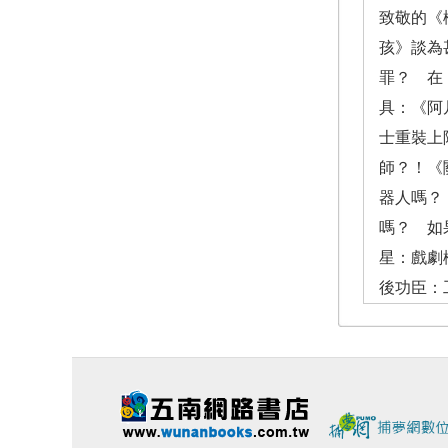
致敬的《
孩》談為
罪？ 在
具：《阿
士重裝上
師？！《
器人嗎？
嗎？ 如
星：戲劇
後功臣：