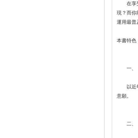
在享受科
現？而你
運用最普
本書特色
一、 
以近年熱
意願。
二、 