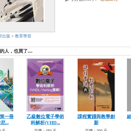
府出版
>
教育學習
人，也買了....
 第一冊
乙級數位電子學術
課程實踐與教學創
...
科解析(VHD...
新
 元
定價：480 元
定價：300 元