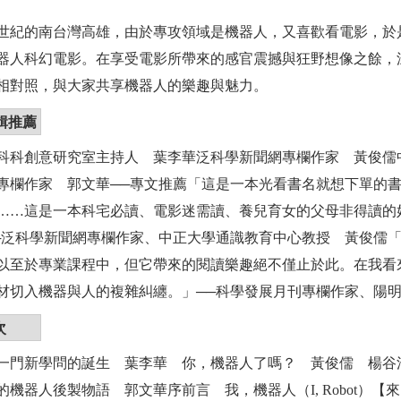
世紀的南台灣高雄，由於專攻領域是機器人，又喜歡看電影，於
器人科幻電影。在享受電影所帶來的感官震撼與狂野想像之餘，
相對照，與大家共享機器人的樂趣與魅力。
輯推薦
科科創意研究室主持人 葉李華泛科學新聞網專欄作家 黃俊儒
專欄作家 郭文華──專文推薦「這是一本光看書名就想下單的
……這是一本科宅必讀、電影迷需讀、養兒育女的父母非得讀的
─泛科學新聞網專欄作家、中正大學通識教育中心教授 黃俊儒
以至於專業課程中，但它帶來的閱讀樂趣絕不僅止於此。在我看
材切入機器與人的複雜糾纏。」──科學發展月刊專欄作家、陽
次
一門新學問的誕生 葉李華 你，機器人了嗎？ 黃俊儒 楊
的機器人後製物語 郭文華序前言 我，機器人（I, Robot）