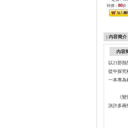
80
特價：
折
|
內容簡介
內容
以21部
從中探究
一本專為
《變形金
決許多兩