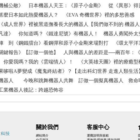
機械公敵》 日本機器人天王：《原子小金剛》 從《異形》得
甚麼日本如此熱愛機器人？ 《EVA 奇機世界》裡的多愁善感
《成人世界》裡被黑道撫養長大的機器人【我們做不到的 機器
凡達》 你知道嗎？《鐵達尼號》有機器人！ 機器人勇闖外太
陣 到《鋼鐵擂台》看鋼彈和原子小金剛來場對打 《環太平洋
關鍵報告》【訂做一個他】 人與機器人的差距是──兩百年：《變
 你愛我嗎？我的《雲端情人》！ 《大英雄天團》裡的療癒型
果哆啦A夢變成《魔鬼終結者》？【走出科幻世界 走進人類生
機器人 今晚和跳舞機器人共舞 訂做一個擬真機器人 救命啊 
工業機器人後記：跨越恐怖谷
關於我們
客服中心
網站簡介
運費說明與規範
分店資訊
退換貨/瑕疵書/退款說明