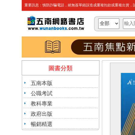
重要訊息：慎防詐騙電話，絕無簽單錯誤造成重複扣款或重複出貨，請
圖書分類
五南本版
公職考試
教科專業
政府出版
暢銷精選