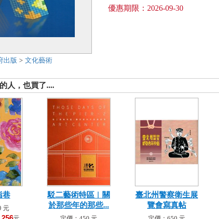
優惠期限：2026-09-30
府出版
>
文化藝術
人，也買了....
脂巷
駁二藝術特區︱關
臺北州警察衛生展
於那些年的那些...
覽會寫真帖
 元
256
！
元
定價：450 元
定價：650 元