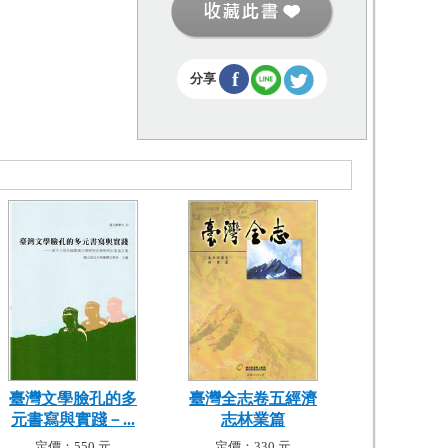
f
分享
臺灣文學臉孔的多
臺灣全志卷五經濟
元書寫與實踐－...
志林業篇
定價：550 元
定價：330 元