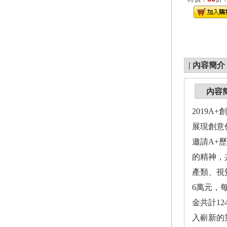
|
內容簡介
內容
2019
展現創意
邀請A+
的精神，
產類、視
6萬元，
金共計1
入嶄新的