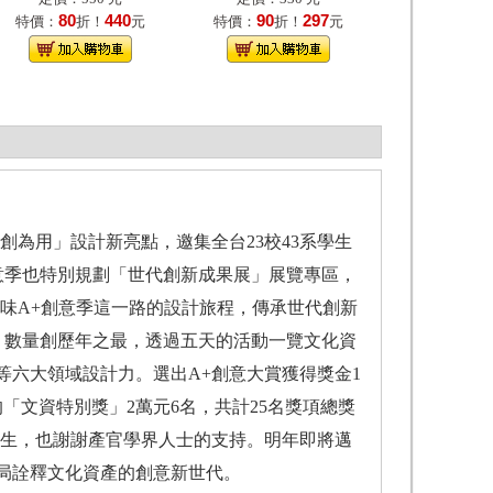
80
440
90
297
特價：
折！
元
特價：
折！
元
文創為用」設計新亮點，邀集全台23校43系學生
創意季也特別規劃「世代創新成果展」展覽專區，
味A+創意季這一路的設計旅程，傳承世代創新
件，數量創歷年之最，透過五天的活動一覽文化資
六大領域設計力。選出A+創意大賞獲得獎金1
「文資特別獎」2萬元6名，共計25名獎項總獎
的學生，也謝謝產官學界人士的支持。明年即將邁
局詮釋文化資產的創意新世代。