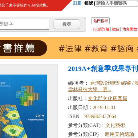
註冊
帳號
您千萬不要操作ATM提款機。
熱門搜尋
165防詐騙
蝦皮
幼兒園教
2019A+創意季成果專刊
編/著者：
台灣設計聯盟 編審 /
雲林科技大學、明...
出版社：
文化部文化資產局
出版日期：
2019-11-01
ISBN：
9789865437664
參考分類(CAT)：
文化藝術
參考分類(CIP)：
應用美術總論