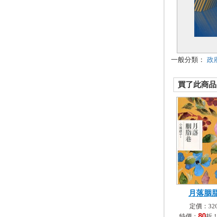
一般分類：
政
買了此商品的
月落胭
定價：320
80
特價：
折