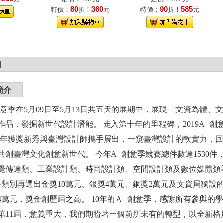
80
360
90
585
特價：
折！
元
特價：
折！
元
|
簡介
A+創意季在5月09日至5月13日共五天的展期中，展現「文資為體、
作品，發掘新世代設計潛能。 走入第十年的里程碑，2019A+
歷年獲獎新秀與臺灣設計師攜手展出，一窺臺灣設計的軟實力，回
共創臺灣文化創意新世代。 今年A+創意季競賽總件數達1530
覺傳達類、工業設計類、時尚設計類、空間設計類及數位媒體類等
每類別再選出金獎10萬元、銀獎4萬元、銅獎2萬元及文資局獨設的
24萬元，獎金創歷屆之高。 10年的Ａ+創意季，感謝所有參與
第11屆，意義重大，我們期盼著一個前所未有的轉型，以全新格