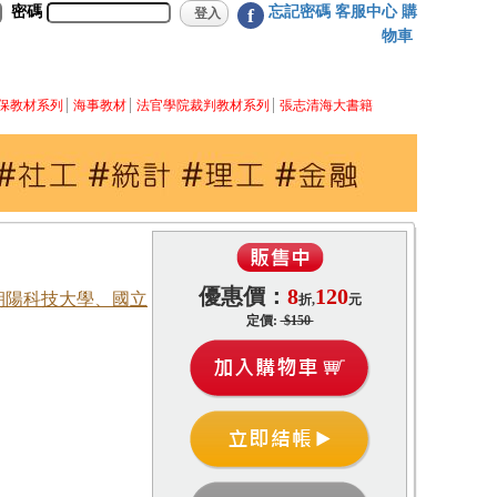
密碼
忘記密碼
客服中心
購
f
物車
保教材系列
海事教材
法官學院裁判教材系列
張志清海大書籍
優惠價：
8
120
 朝陽科技大學、國立
折,
元
定價:
$150