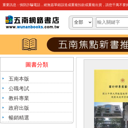
重要訊息：慎防詐騙電話，絕無簽單錯誤造成重複扣款或重複出貨，請您千萬不要操
圖書分類
五南本版
公職考試
教科專業
政府出版
暢銷精選