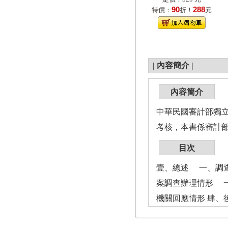
90
288
特價：
折！
元
|
內容簡介
|
內容簡介
中華民國審計部獨
考核，本書係審計
目次
壹、總述 一、調
案調查辦理情形 
機關回應情形 肆、