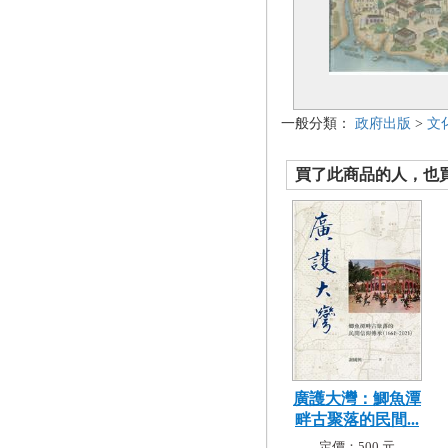
一般分類：
政府出版
>
文
買了此商品的人，也買了.
廣護大灣：鯽魚潭
畔古聚落的民間...
定價：500 元