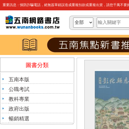
重要訊息：慎防詐騙電話，絕無簽單錯誤造成重複扣款或重複出貨，請您千萬不要操
圖書分類
五南本版
公職考試
教科專業
政府出版
暢銷精選