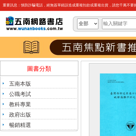
重要訊息：慎防詐騙電話，絕無簽單錯誤造成重複扣款或重複出貨，請您千萬不要操
圖書分類
五南本版
公職考試
教科專業
政府出版
暢銷精選