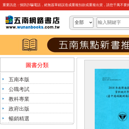
重要訊息：慎防詐騙電話，絕無簽單錯誤造成重複扣款或重複出貨，請您千萬不要操
圖書分類
五南本版
公職考試
教科專業
政府出版
暢銷精選