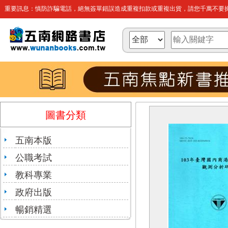
重要訊息：慎防詐騙電話，絕無簽單錯誤造成重複扣款或重複出貨，請您千萬不要操
圖書分類
五南本版
公職考試
教科專業
政府出版
暢銷精選