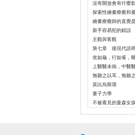
沒有開放會有什麼
探索性繪畫療癒和
繪畫療癒師的直覺
新手容易犯的錯誤
主觀與客觀
第七章 後現代諮
坐如龜，行如雀，
上醫醫未病，中醫
無聽之以耳，無聽
莫比烏斯環
量子力學
不被看見的曼森女