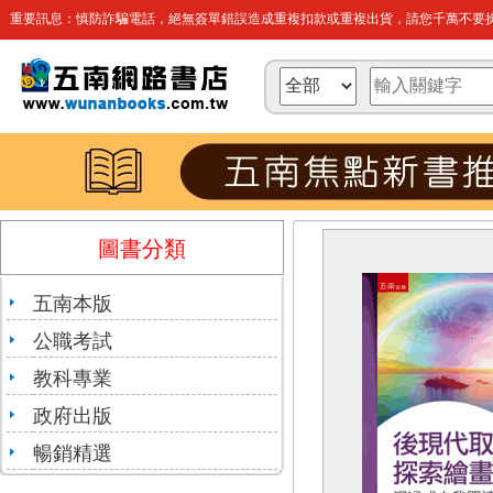
重要訊息：慎防詐騙電話，絕無簽單錯誤造成重複扣款或重複出貨，請您千萬不要操
圖書分類
五南本版
公職考試
教科專業
政府出版
暢銷精選