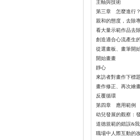
主軸與技術
第三章 怎麼進行
親和的態度，去除
看大量示範作品去
創造適合心流產生
從選畫板、畫筆開
開始畫畫
靜心
來訪者對畫作下標
畫作修正、再次繪
反覆循環
第四章 應用範例
幼兒發展的觀察：
道德規範的錯誤&我
職場中人際互動的