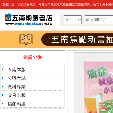
重要訊息：慎防詐騙電話，絕無簽單錯誤造成重複扣款或重複出貨，請您千萬不要操
圖書分類
五南本版
公職考試
教科專業
政府出版
暢銷精選