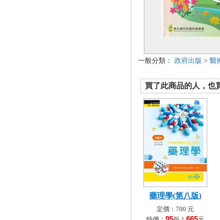
一般分類：
政府出版
>
醫
買了此商品的人，也買了.
藥理學(第八版)
定價：700 元
95
665
特價：
折！
元