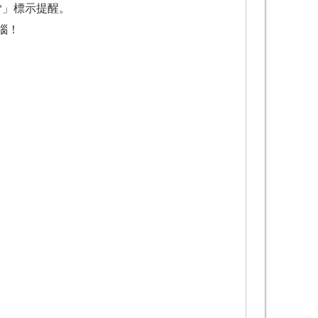
*」標示提醒。
惱！