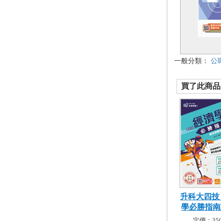
一般分類：
公
買了此商品的
升科大四技
學必勝指南總
定價：350