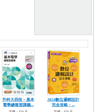
升科大四技－基本
2024數位邏輯設計
電學總複習講義...
完全攻略：...
定價：450 元
定價：450 元