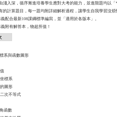
由淺入深，循序漸進培養學生應對大考的能力，並進階題均以「
有的計算題目，每一題均附詳細解析過程，讓學生自我學習沒煩
講義配合最新108課綱標準編寫，並「適用於各版本」。
講義附有解答本，物超所值！
次
坐標系與函數圖形
對值
面坐標系
數的圖形
元二次不等式
三角函數