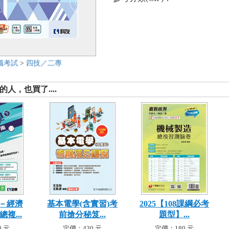
職考試
>
四技／二專
人，也買了....
－經濟
基本電學(含實習)考
2025【108課綱必考
複...
前搶分秘笈...
題型】...
 元
定價：430 元
定價：180 元