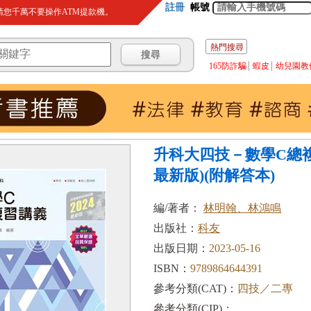
註冊
帳號
您千萬不要操作ATM提款機。
熱門搜尋
165防詐騙
蝦皮
幼兒園教
升科大四技－數學C總複習
最新版)(附解答本)
編/著者：
林明翰、林鴻鳴
出版社：
科友
出版日期：
2023-05-16
ISBN：
9789864644391
參考分類(CAT)：
四技／二專
參考分類(CIP)：