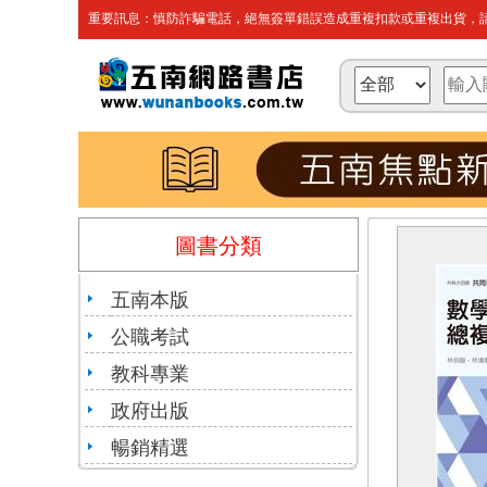
重要訊息：慎防詐騙電話，絕無簽單錯誤造成重複扣款或重複出貨，請
圖書分類
五南本版
公職考試
教科專業
政府出版
暢銷精選