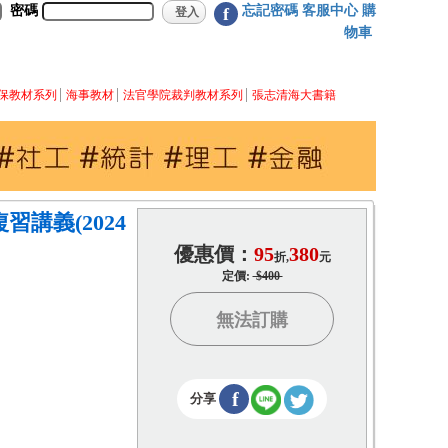
密碼
忘記密碼
客服中心
購
f
物車
保教材系列
海事教材
法官學院裁判教材系列
張志清海大書籍
講義(2024
優惠價：
95
380
折,
元
定價:
$400
無法訂購
f
分享