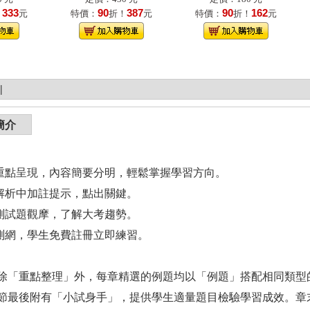
333
90
387
90
162
！
元
特價：
折！
元
特價：
折！
元
|
簡介
式重點呈現，內容簡要分明，輕鬆掌握學習方向。
及解析中加註提示，點出關鍵。
統測試題觀摩，了解大考趨勢。
題測網，學生免費註冊立即練習。
除「重點整理」外，每章精選的例題均以「例題」搭配相同類型
節最後附有「小試身手」，提供學生適量題目檢驗學習成效。章