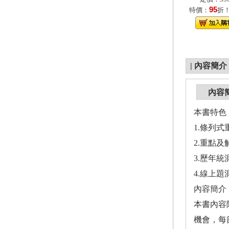
95
特價：
折
|
內容簡介
內容
本書特色
1.條列
2.重點
3.歷年
4.線上
內容簡介
本書內容
機會，每