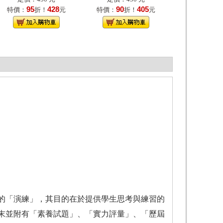
95
428
90
405
特價：
折！
元
特價：
折！
元
的「演練」，其目的在於提供學生思考與練習的
末並附有「素養試題」、「實力評量」、「歷屆