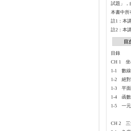
試題」，
本書中所
註1：本
註2：本
目
目錄
CH 1 
1-1 數線
1-2 絕
1-3 平
1-4 函
1-5 一
CH 2 