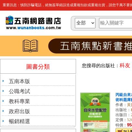
重要訊息：慎防詐騙電話，絕無簽單錯誤造成重複扣款或重複出貨，請您千萬不要操
科友
您搜尋的出版社：
圖書分類
五南本版
公職考試
丙級自來
術科題庫解析
教科專業
作者：
黃
出版社：
政府出版
出版日：
定價：
52
暢銷精選
95
特價：