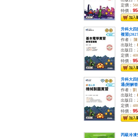
出版日：
定價：
56
95
特價：
升科大四
複習(202
作者：
陳
出版社：
出版日：
定價：
40
95
特價：
升科大四
通(附解答本
作者：
劉
出版社：
出版日：
定價：
48
95
特價：
丙級冷凍