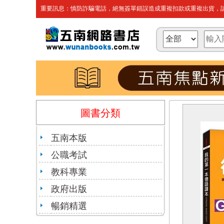
重要訊息：慎防詐騙電話，絕無簽單錯誤造成重複扣款或重複出貨，請
圖書分類
五南本版
公職考試
教科專業
政府出版
暢銷精選