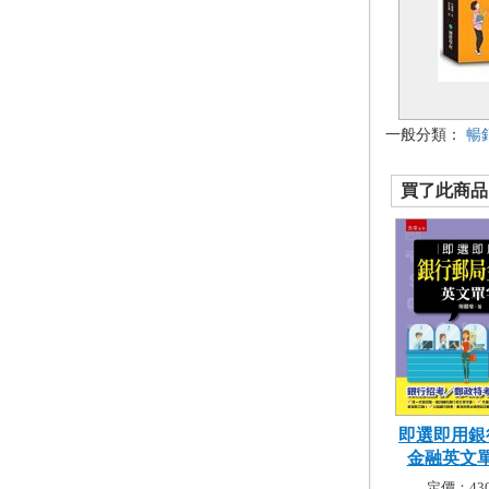
一般分類：
暢
買了此商品的
即選即用銀
金融英文單字
定價：430