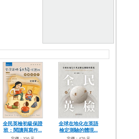
全民英檢初級保證
全球在地化在英語
班：閱讀與寫作...
檢定測驗的體現...
定價：350 元
定價：470 元