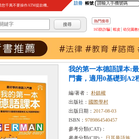
註冊
帳號
您千萬不要操作ATM提款機。
熱門搜尋
165防詐騙
蝦皮
幼兒園教
我的第一本德語課本:
門書，適用0基礎到A2程.
編/著者：
朴鎮權
出版社：
國際學村
出版日期：
2017-08-03
ISBN：
9789864540457
參考分類(CAT)：
參考分類(CIP)：
日耳曼語族