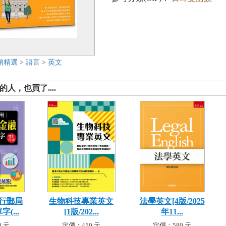
銷精選
>
語言
>
英文
人，也買了....
行郵局
生物科技專業英文
法學英文[4版/2025
(...
[1版/202...
年11...
 元
定價：450 元
定價：580 元