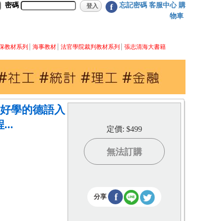
密碼
忘記密碼
客服中心
購
f
物車
保教材系列
海事教材
法官學院裁判教材系列
張志清海大書籍
最好學的德語入
..
定價: $499
無法訂購
f
分享