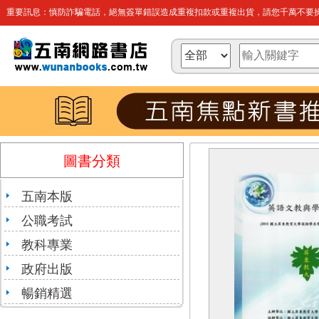
重要訊息：慎防詐騙電話，絕無簽單錯誤造成重複扣款或重複出貨，請您千萬不要操
圖書分類
五南本版
公職考試
教科專業
政府出版
暢銷精選