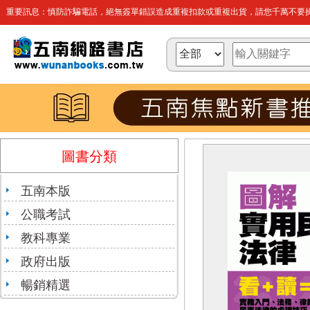
重要訊息：慎防詐騙電話，絕無簽單錯誤造成重複扣款或重複出貨，請您千萬不要操
圖書分類
五南本版
公職考試
教科專業
政府出版
暢銷精選