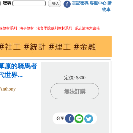
密碼
忘記密碼
客服中心
購
f
物車
保教材系列
海事教材
法官學院裁判教材系列
張志清海大書籍
草原的騎馬者
世界...
定價: $800
nthony
無法訂購
f
分享