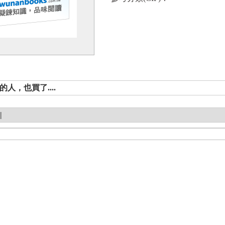
人，也買了....
|