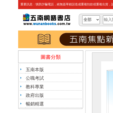
重要訊息：慎防詐騙電話，絕無簽單錯誤造成重複扣款或重複出貨，請
圖書分類
五南本版
公職考試
教科專業
政府出版
暢銷精選