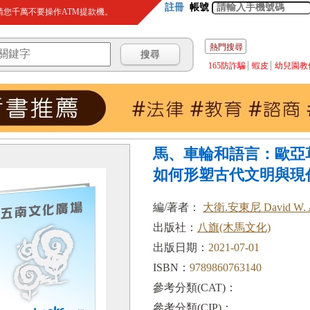
註冊
帳號
您千萬不要操作ATM提款機。
熱門搜尋
165防詐騙
蝦皮
幼兒園教
馬、車輪和語言：歐亞
如何形塑古代文明與現代
編/著者：
大衛.安東尼 David W. A
出版社：
八旗(木馬文化)
出版日期：
2021-07-01
ISBN：
9789860763140
參考分類(CAT)：
參考分類(CIP)：