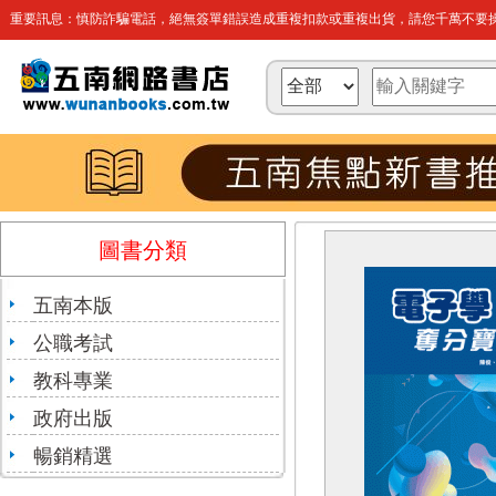
重要訊息：慎防詐騙電話，絕無簽單錯誤造成重複扣款或重複出貨，請您千萬不要操
圖書分類
五南本版
公職考試
教科專業
政府出版
暢銷精選