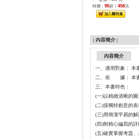
95
456
特價：
折！
元
|
內容簡介
|
內容簡介
一、適用對象： 
二、依 據： 本書
三、本書特色：
(一)以精緻清晰的
(二)採獨特創意的
(三)用簡潔平易的
(四)附精心編寫的
(五)確實掌握考題