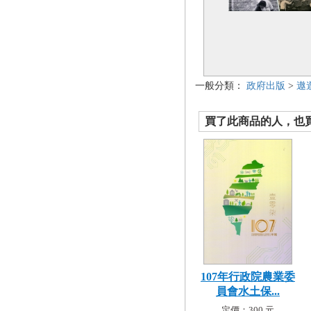
一般分類：
政府出版
>
遨
買了此商品的人，也買了.
107年行政院農業委
員會水土保...
定價：300 元