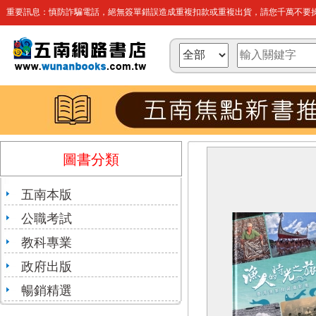
重要訊息：慎防詐騙電話，絕無簽單錯誤造成重複扣款或重複出貨，請您千萬不要操
圖書分類
五南本版
公職考試
教科專業
政府出版
暢銷精選