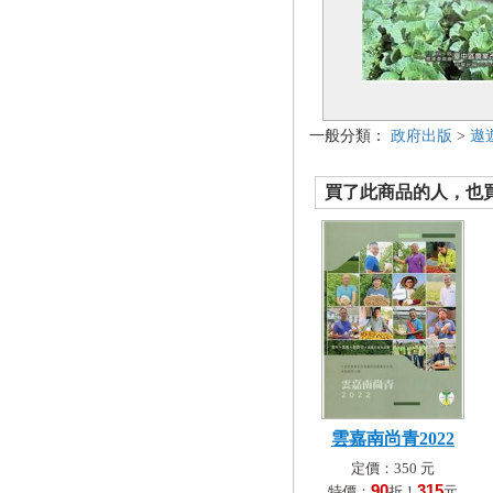
一般分類：
政府出版
>
遨
買了此商品的人，也買了.
雲嘉南尚青2022
定價：350 元
90
315
特價：
折！
元