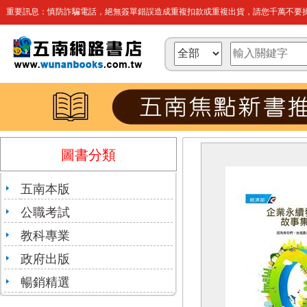
重要訊息：慎防詐騙電話，絕無簽單錯誤造成重複扣款或重複出貨，請您千萬不要操
圖書分類
五南本版
公職考試
教科專業
政府出版
暢銷精選