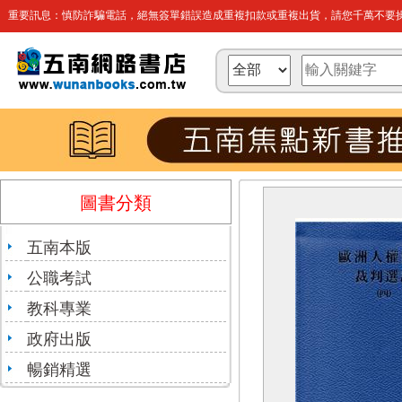
重要訊息：慎防詐騙電話，絕無簽單錯誤造成重複扣款或重複出貨，請您千萬不要操
圖書分類
五南本版
公職考試
教科專業
政府出版
暢銷精選