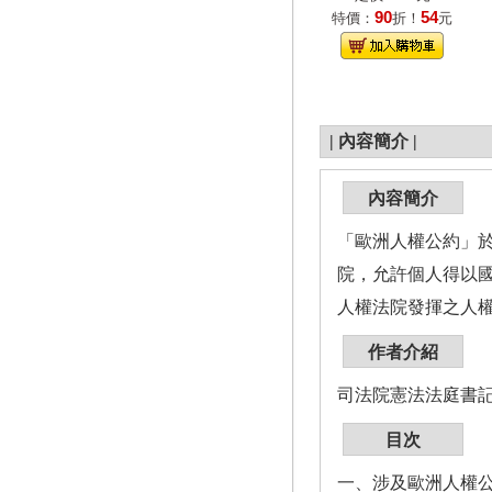
90
54
特價：
折！
元
|
內容簡介
|
內容簡介
「歐洲人權公約」於
院，允許個人得以
人權法院發揮之人
作者介紹
司法院憲法法庭書
目次
一、涉及歐洲人權公