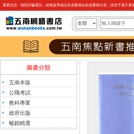
重要訊息：慎防詐騙電話，絕無簽單錯誤造成重複扣款或重複出貨，請您千萬不要操
圖書分類
五南本版
公職考試
教科專業
政府出版
暢銷精選