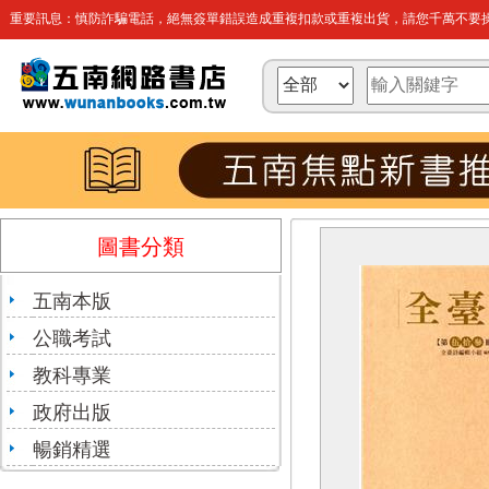
重要訊息：慎防詐騙電話，絕無簽單錯誤造成重複扣款或重複出貨，請您千萬不要操
圖書分類
五南本版
公職考試
教科專業
政府出版
暢銷精選