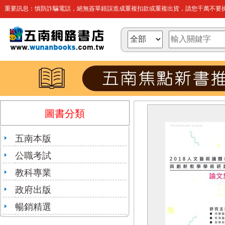
重要訊息：慎防詐騙電話，絕無簽單錯誤造成重複扣款或重複出貨，請您千萬不要操
圖書分類
五南本版
公職考試
教科專業
政府出版
暢銷精選