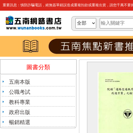
重要訊息：慎防詐騙電話，絕無簽單錯誤造成重複扣款或重複出貨，請您千萬不要操
圖書分類
五南本版
公職考試
教科專業
政府出版
暢銷精選