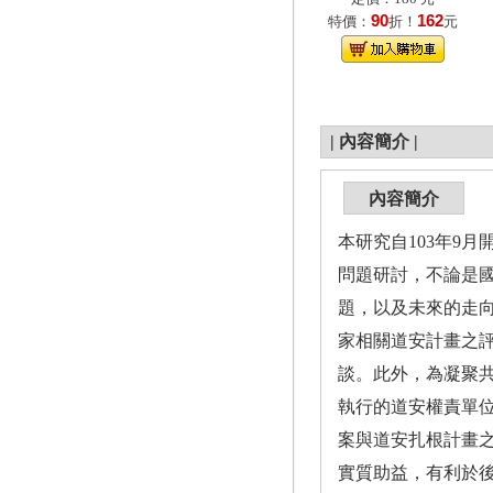
90
162
特價：
折！
元
|
內容簡介
|
內容簡介
本研究自103年9
問題研討，不論是
題，以及未來的走
家相關道安計畫之
談。此外，為凝聚
執行的道安權責單
案與道安扎根計畫
實質助益，有利於