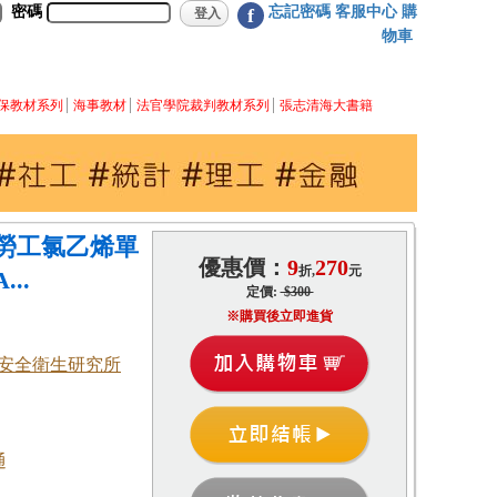
密碼
忘記密碼
客服中心
購
f
物車
保教材系列
海事教材
法官學院裁判教材系列
張志清海大書籍
勞工氯乙烯單
優惠價：
9
270
折,
元
..
定價:
$300
※購買後立即進貨
安全衛生研究所
通