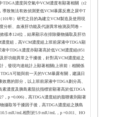
究證明尿中TDGA濃度與空氣中VCM濃度有顯著相關（r2
pm)偏高，導致無法有效偵測更低VCM暴露反應之尿中T
（101年）研究之目的為建立VCM製造及使用現
濃度分析、血液肝功能及代謝異常檢測及問卷－
效樣本124位，結果顯示在排除藥物攝取及肝功
濃度組，高VCM濃度組上班前尿液中TDGA顯
)，下班後尿液中TDGA濃度亦顯著高於低VCM濃度組(851
排除藥物攝取及肝功能異常之干擾後，針對高VCM濃度組之
統計，發現均達統計上顯著相關(上班前：相關係
班前尿液中TDGA可能與前一天的VCM暴露有關，建議日
康效應的部分，以上班前尿液中TDGA劃分高、
島素濃度及胰島素阻抗指標皆顯著高於低TDGA
相對於1.27，p =0.006)，高TDGA濃度組的脂聯素則顯著
進一步排除藥物攝取等干擾因子後，高TDGA濃度組之胰島
mL相對於5.9 mIU/mL，p =0.011、HO