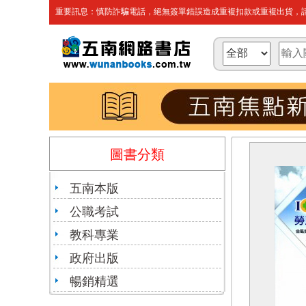
重要訊息：慎防詐騙電話，絕無簽單錯誤造成重複扣款或重複出貨，請
圖書分類
五南本版
公職考試
教科專業
政府出版
暢銷精選