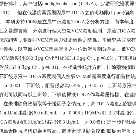
份排出，其中包括thiodiglycolic acid (TDGA)。少數研
, p <0.01），但在低濃度暴露則因尿中TDGA之偵測極限(1 p
度。 本研究於100年建立尿中低濃度TDGA之分析方法，而本年度
工之暴露實態，分別進行個人空氣VCM濃度檢測、尿液TDGA
模式調查，並探討VCM暴露與健康效應之關係。本研究共完成有
干擾後，以空氣中VCM暴露濃度之中位數濃度劃分為高、低VCM
M濃度組(662 g/g-Cr相對於363.4 g/g-Cr，p =0.05
Cr相對於367.8 g/g-Cr，p =0.01)。在相關性統計方面，
下班後尿液中TDGA濃度與個人空氣VCM暴露濃度進行相關性
39，p=0.001；下班後，相關係數為0.396，p=0.025)，上
偵測可以同時以上班前、下班後尿液TDGA作為暴露指標。在健
，在未排除藥物攝取等干擾因子之情況下，高TDGA濃度組的胰
9 mIU/mL相對於6.0 mIU/mL，p =0.006；HOMA-IR, 2.37
GA濃度組(6.3 g/mL相對於8.3 g/mL，p=0.045)；
島素阻抗指標仍顯著較高，脂聯素濃度顯著較低(胰島素濃度：10.5 mIU/