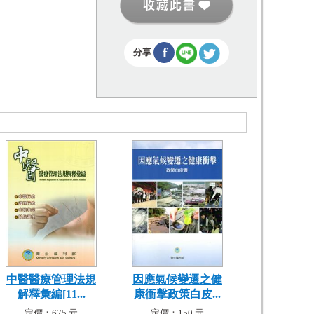
f
分享
中醫醫療管理法規
因應氣候變遷之健
解釋彙編[11...
康衝擊政策白皮...
定價：675 元
定價：150 元