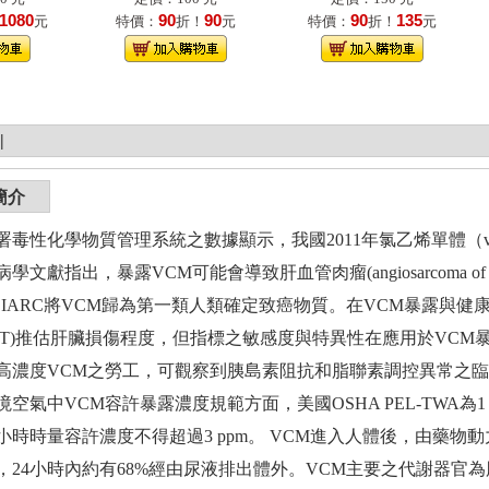
1080
90
90
90
135
元
特價：
折！
元
特價：
折！
元
|
簡介
毒性化學物質管理系統之數據顯示，我國2011年氯乙烯單體（vinyl chl
獻指出，暴露VCM可能會導致肝血管肉瘤(angiosarcoma of the liver;
C)，IARC將VCM歸為第一類人類確定致癌物質。在VCM暴露與健康效應
st, LFT)推估肝臟損傷程度，但指標之敏感度與特異性在應用於
高濃度VCM之勞工，可觀察到胰島素阻抗和脂聯素調控異常之
空氣中VCM容許暴露濃度規範方面，美國OSHA PEL-TWA為1 pp
小時時量容許濃度不得超過3 ppm。 VCM進入人體後，由藥物
鐘，24小時內約有68%經由尿液排出體外。VCM主要之代謝器官