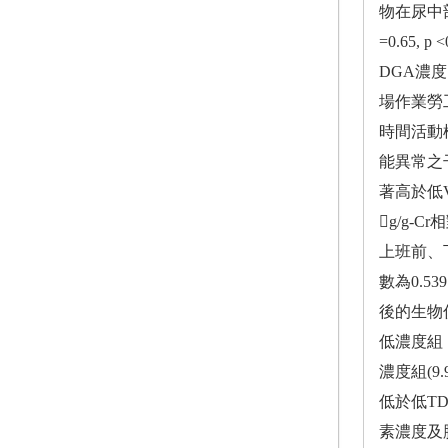
物在尿中部
=0.65
DGA濃
場作業勞
時間活動
能異常之
著高於低VC
g/g-
上班前、
數為0.5
後的生物
低濃度組
濃度組(9.
低於低TD
素濃度及胰