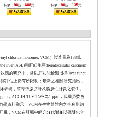
90
608
90
135
特價：
折！
元
特價：
折！
元
oride monomer, VCM）製造量為188萬
 ASL)和肝細胞癌(hepatocellular carcinom
的研究中，曾以肝功能檢測指標(liver functi
VCM暴露評估上仍有所限制；最新之相關研究指出，
臨床表現，並導致脂肪肝及脂肪性肝炎之發生。
m，ACGIH TLV-TWA為1 ppm，我國勞委會
動力學資料顯示，VCM在生物體體內之半衰期約
為肝臟，VCM在肝臟中經充分代謝並以硫醚化合