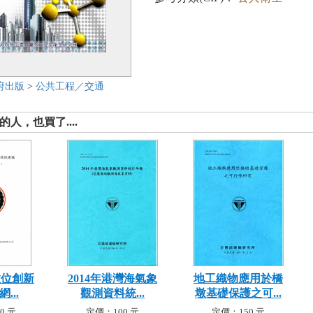
府出版
>
公共工程／交通
人，也買了....
數位創新
2014年港灣海氣象
地工織物應用於橋
...
觀測資料統...
墩基礎保護之可...
0 元
定價：100 元
定價：150 元