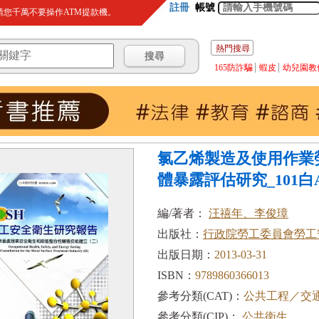
註冊
帳號
您千萬不要操作ATM提款機。
熱門搜尋
165防詐騙
蝦皮
幼兒園教
氯乙烯製造及使用作業
體暴露評估研究_101白A.
編/著者：
汪禧年、李俊璋
出版社：
行政院勞工委員會勞工
出版日期：
2013-03-31
ISBN：
9789860366013
參考分類(CAT)：
公共工程／交
參考分類(CIP)：
公共衛生