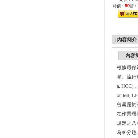
90
特價：
折！
|
內容簡介
內容
根據環保署
噸。流行病學文
a, HC
on te
曾暴露於
在作業環境
規定之八
為86分