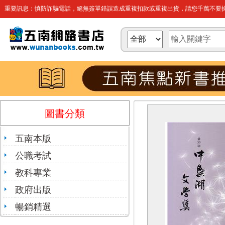
重要訊息：慎防詐騙電話，絕無簽單錯誤造成重複扣款或重複出貨，請您千萬不要操
圖書分類
五南本版
公職考試
教科專業
政府出版
暢銷精選