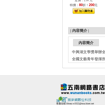
定價：250 元
80
200
特價：
折！
元
|
內容簡介
|
內容簡介
中興湖文學獎舉辦
全國文藝青年發揮
客服信箱:
library.w3322@msa.hinet.net