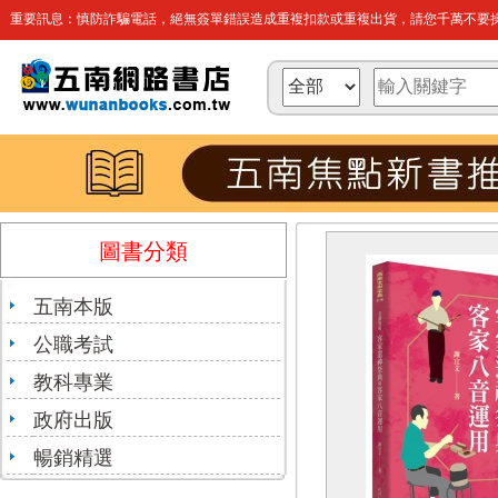
重要訊息：慎防詐騙電話，絕無簽單錯誤造成重複扣款或重複出貨，請您千萬不要操
圖書分類
五南本版
公職考試
教科專業
政府出版
暢銷精選