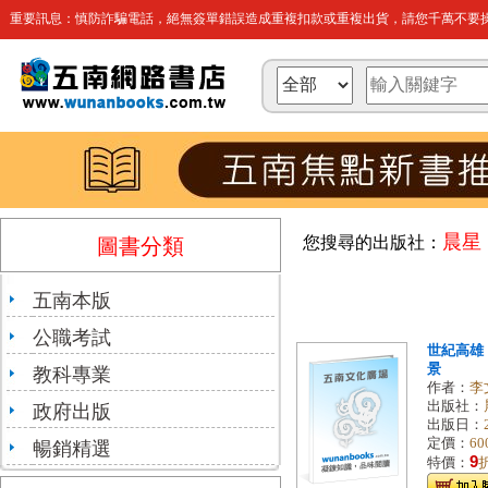
重要訊息：慎防詐騙電話，絕無簽單錯誤造成重複扣款或重複出貨，請您千萬不要操
晨星
您搜尋的出版社：
圖書分類
五南本版
公職考試
世紀高雄
景
教科專業
作者：
李
出版社：
政府出版
出版日：
定價：
60
暢銷精選
9
特價：