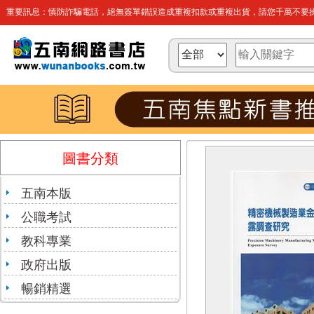
重要訊息：慎防詐騙電話，絕無簽單錯誤造成重複扣款或重複出貨，請您千萬不要操
圖書分類
五南本版
公職考試
教科專業
政府出版
暢銷精選