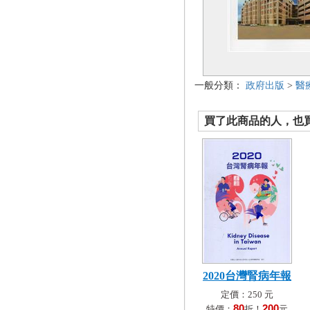
一般分類：
政府出版
>
醫
買了此商品的人，也買了.
2020台灣腎病年報
定價：250 元
80
200
特價：
折！
元