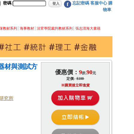
密碼
忘記密碼
客服中心
購
f
物車
保教材系列
海事教材
法官學院裁判教材系列
張志清海大書籍
器材與測試方
優惠價：
9
90
折,
元
定價:
$100
※購買後立即進貨
研究所