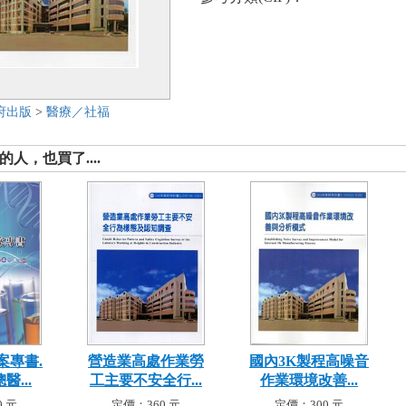
府出版
>
醫療／社福
人，也買了....
案專書.
營造業高處作業勞
國內3K製程高噪音
...
工主要不安全行...
作業環境改善...
 元
定價：360 元
定價：300 元