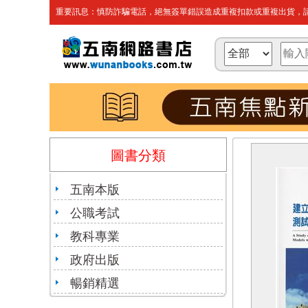
重要訊息：慎防詐騙電話，絕無簽單錯誤造成重複扣款或重複出貨，請
圖書分類
五南本版
公職考試
教科專業
政府出版
暢銷精選