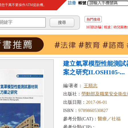
註冊
帳號
您千萬不要操作ATM提款機。
熱門搜尋
165防詐騙
蝦皮
幼兒園教
建立氣罩模型性能測試
案之研究ILOSH105-...
編/著者：
王順志
出版社：
勞動部及職業安全衛生
出版日期：
2017-06-01
ISBN：
9789860530827
參考分類(CAT)：
醫療／社福
參考分類(CIP)：