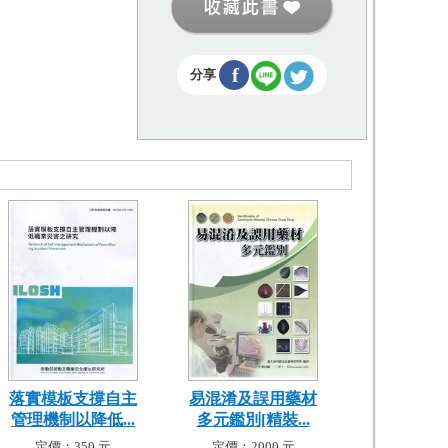
f
分享
落實模板支撐自主
易混淆及誤用藥材
管理機制以降低...
多元鑑別[精裝...
定價：350 元
定價：2000 元