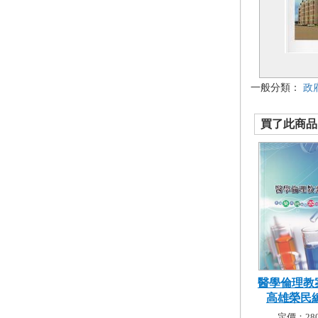
一般分類：
政
買了此商品的
醫學倫理教
高雄榮民總醫
定價：280