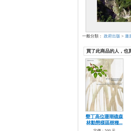
一般分類：
政府出版
>
遨
買了此商品的人，也買了.
墾丁高位珊瑚礁森
林動態樣區樹種...
定價：500 元