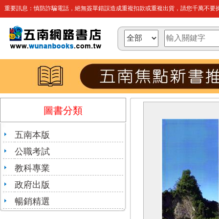
重要訊息：慎防詐騙電話，絕無簽單錯誤造成重複扣款或重複出貨，請您千萬不要操
圖書分類
五南本版
公職考試
教科專業
政府出版
暢銷精選