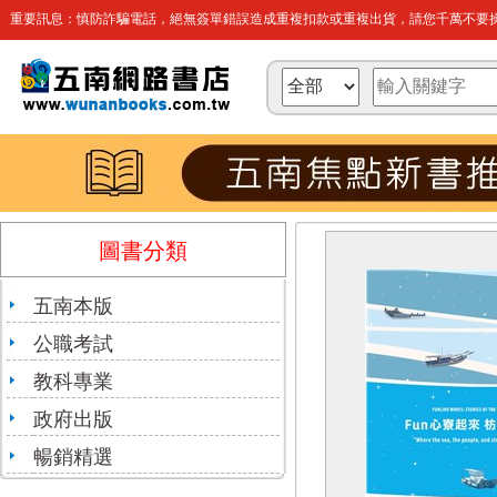
重要訊息：慎防詐騙電話，絕無簽單錯誤造成重複扣款或重複出貨，請您千萬不要操
圖書分類
五南本版
公職考試
教科專業
政府出版
暢銷精選