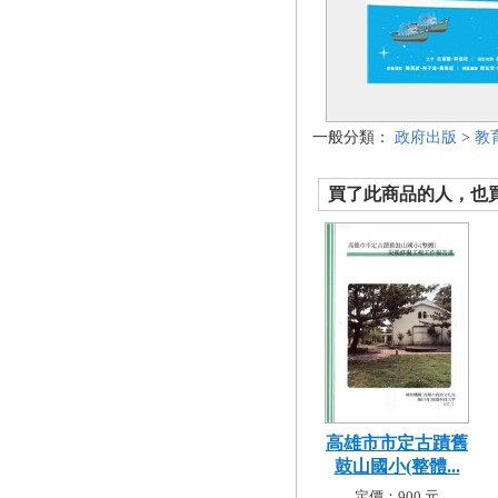
一般分類：
政府出版
>
教
買了此商品的人，也買了.
高雄市市定古蹟舊
鼓山國小(整體...
定價：900 元