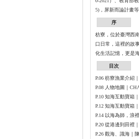
0-2021）、教育部
5)，屏新而論計畫
序
枋寮，位於臺灣西
口日常，這裡的故事
化生活記憶，更是
目次
P.06 枋寮漁業介紹｜A
P.08 人物地圖｜CH
P.10 知海互動寶
P.12 知海互動寶
P.14 以海為師
P.20 從港邊到
P.26 觀海、識海