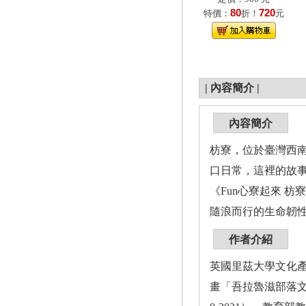
80
720
特價：
折！
元
|
內容簡介
|
內容簡介
枋寮，位於臺灣西
口日常，這裡的故
《Fun心寮起來 
隨浪而行的生命韌
作者介紹
英國里茲大學文化
畫「吾拉魯滋部落文