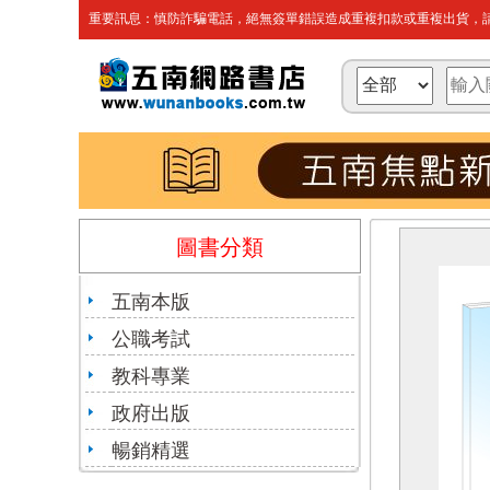
重要訊息：慎防詐騙電話，絕無簽單錯誤造成重複扣款或重複出貨，請
圖書分類
五南本版
公職考試
教科專業
政府出版
暢銷精選