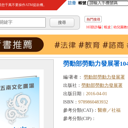
註冊
帳號
您千萬不要操作ATM提款機。
熱門搜尋
165防詐騙
蝦皮
幼兒園教
勞動部勞動力發展署10
編/著者：
勞動部勞動力發展署
出版社：
勞動部勞動力發展署
出版日期：
2016-04-01
ISBN：
9789860483932
參考分類(CAT)：
醫療／社福
參考分類(CIP)：