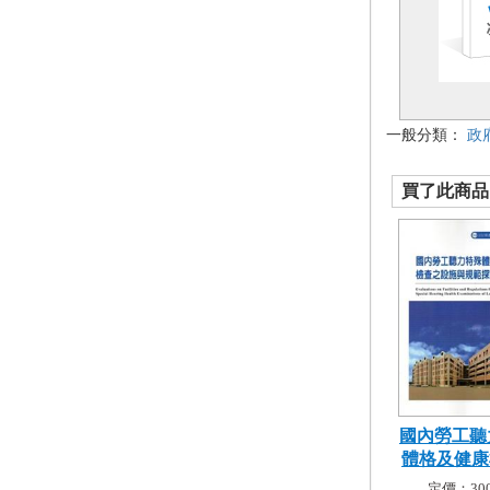
一般分類：
政
買了此商品的
國內勞工聽
體格及健康檢
定價：300