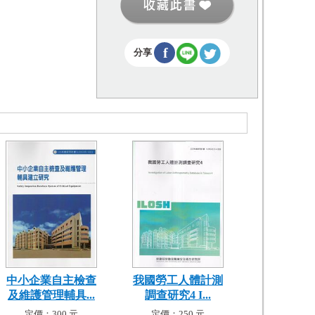
f
分享
中小企業自主檢查
我國勞工人體計測
及維護管理輔具...
調查研究4 I...
定價：300 元
定價：250 元