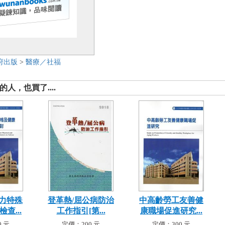
府出版
>
醫療／社福
人，也買了....
力特殊
登革熱/屈公病防治
中高齡勞工友善健
查...
工作指引[第...
康職場促進研究...
 元
定價：200 元
定價：300 元