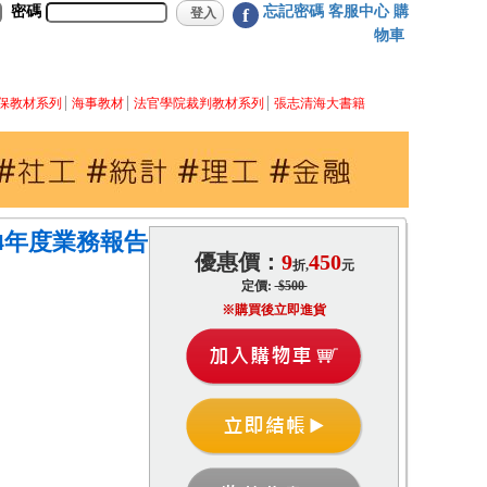
密碼
忘記密碼
客服中心
購
f
物車
保教材系列
海事教材
法官學院裁判教材系列
張志清海大書籍
4年度業務報告
優惠價：
9
450
折,
元
定價:
$500
※購買後立即進貨