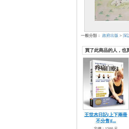
一般分類：
政府出版
>
深
買了此商品的人，也買了.
王世杰日記(上下兩冊
不分售)[...
定價：1500 元