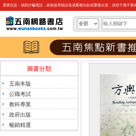
重要訊息：慎防詐騙電話，絕無簽單錯誤造成重複扣款或重複出貨，請您千萬不要操
圖書分類
五南本版
公職考試
教科專業
政府出版
暢銷精選