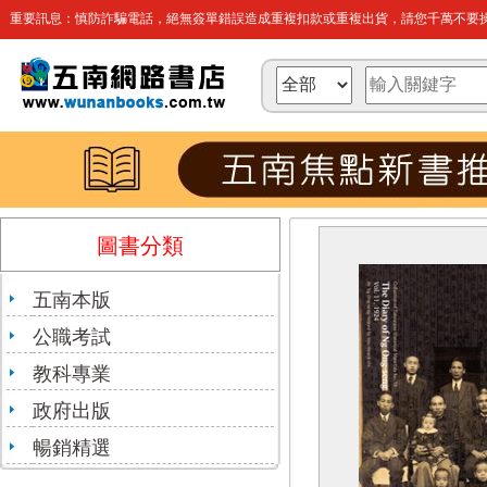
重要訊息：慎防詐騙電話，絕無簽單錯誤造成重複扣款或重複出貨，請您千萬不要操
圖書分類
五南本版
公職考試
教科專業
政府出版
暢銷精選