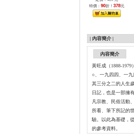
90
378
特價：
折！
元
|
內容簡介
|
內容簡介
黃旺成（1888-
○、一九四四、一
其三分之二的人生
日記，也是一部擁
凡宗教、民俗活動
所看、筆下所記的
驗。以此為基礎，
的參考資料。