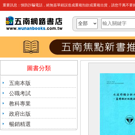
重要訊息：慎防詐騙電話，絕無簽單錯誤造成重複扣款或重複出貨，請您千萬不要操
圖書分類
五南本版
公職考試
教科專業
政府出版
暢銷精選