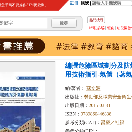
註冊
帳號
您千萬不要操作ATM提款機。
熱門搜尋
165防詐騙
蝦皮
幼兒園教
編撰危險區域劃分及防
用技術指引-氣體（蒸氣）
編/著者：
蘇文源
出版社：
勞動部及職業安全衛生
出版日期：
2015-03-31
ISBN：
9789860446838
參考分類(CAT)：
醫療／社福
參考分類(CIP)：