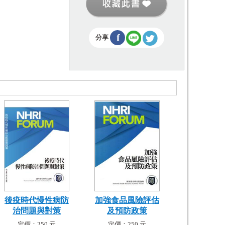
f
分享
後疫時代慢性病防
加強食品風險評估
治問題與對策
及預防政策
定價：250 元
定價：250 元