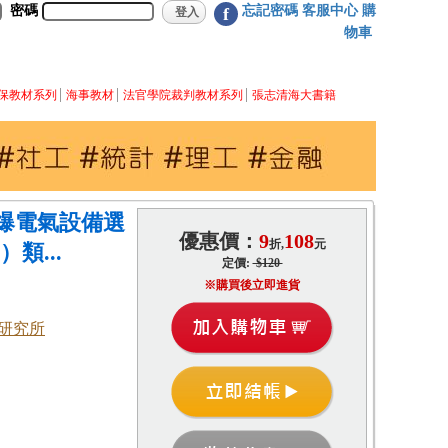
密碼
忘記密碼
客服中心
購
f
物車
保教材系列
海事教材
法官學院裁判教材系列
張志清海大書籍
爆電氣設備選
優惠價：
9
108
折,
元
類...
定價:
$120
※購買後立即進貨
研究所