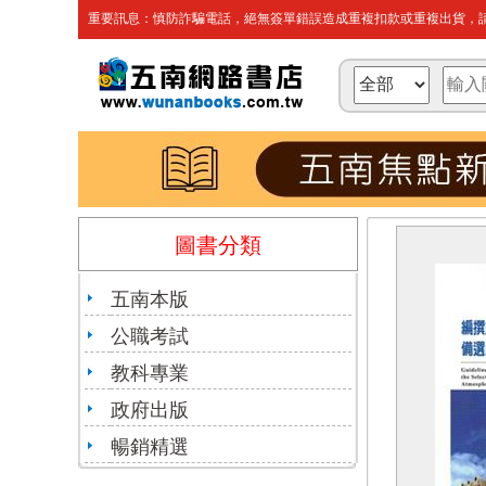
重要訊息：慎防詐騙電話，絕無簽單錯誤造成重複扣款或重複出貨，請
圖書分類
五南本版
公職考試
教科專業
政府出版
暢銷精選