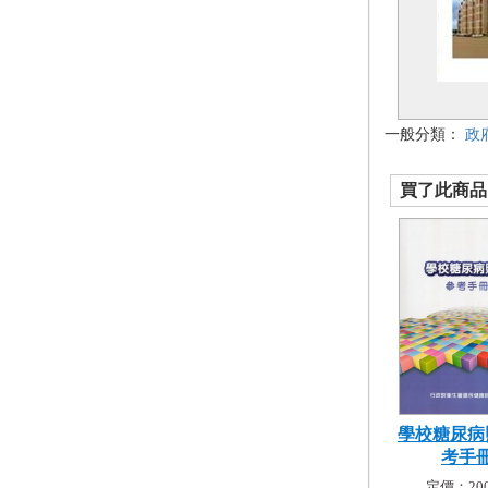
一般分類：
政
買了此商品的
學校糖尿病
考手
定價：200