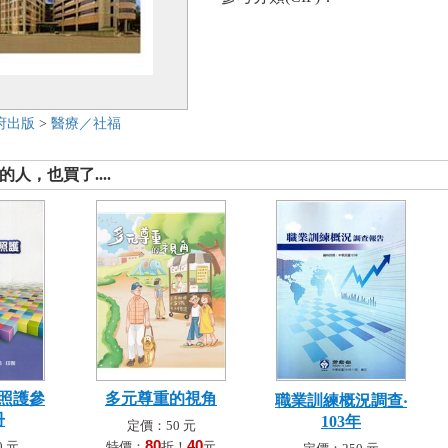
府出版
>
醫療／社福
人，也買了....
照護參
多元尊重的視角
職業訓練概況調查‧
冊
103年
定價：50 元
80
40
 元
特價：
折！
元