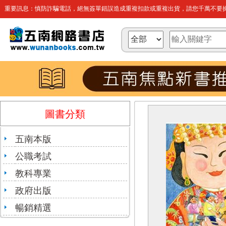
重要訊息：慎防詐騙電話，絕無簽單錯誤造成重複扣款或重複出貨，請您千萬不要操
圖書分類
五南本版
公職考試
教科專業
政府出版
暢銷精選