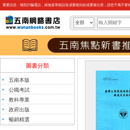
重要訊息：慎防詐騙電話，絕無簽單錯誤造成重複扣款或重複出貨，請您千萬不要操
圖書分類
五南本版
公職考試
教科專業
政府出版
暢銷精選