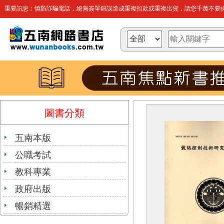
重要訊息：慎防詐騙電話，絕無簽單錯誤造成重複扣款或重複出貨，請您千萬不要操
圖書分類
五南本版
公職考試
教科專業
政府出版
暢銷精選