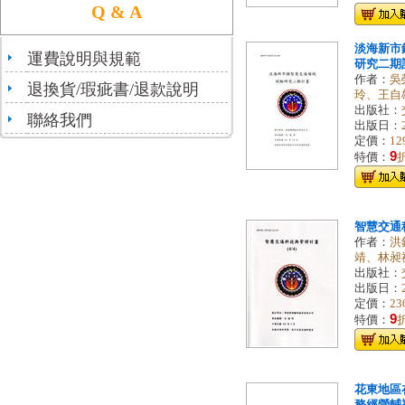
Q & A
淡海新市
運費說明與規範
研究二期計
作者：
吳
退換貨/瑕疵書/退款說明
玲、王自雄
出版社：
聯絡我們
出版日：
定價：
12
9
特價：
智慧交通科
作者：
洪
靖、林昶
出版社：
出版日：
定價：
23
9
特價：
花東地區