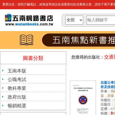
重要訊息：慎防詐騙電話，絕無簽單錯誤造成重複扣款或重複出貨，請您千萬不要操
交通
您搜尋的出版社：
圖書分類
五南本版
公職考試
自駕公車
析及技術
教科專業
作者：
周
益，洪揚，
政府出版
出版社：
出版日：
暢銷精選
定價：
65
9
特價：