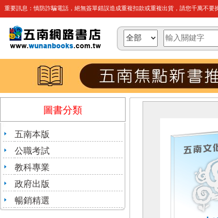
重要訊息：慎防詐騙電話，絕無簽單錯誤造成重複扣款或重複出貨，請您千萬不要操
圖書分類
五南本版
公職考試
教科專業
政府出版
暢銷精選