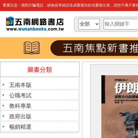
重要訊息：慎防詐騙電話，絕無簽單錯誤造成重複扣款或重複出貨，請您千萬不要操
圖書分類
五南本版
公職考試
教科專業
政府出版
暢銷精選