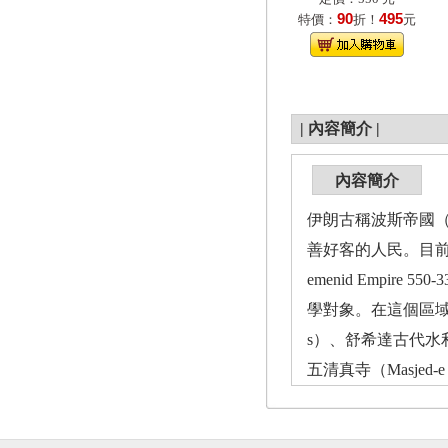
90
495
特價：
折！
元
|
內容簡介
|
內容簡介
伊朗古稱波斯帝國（
善好客的人民。目前共
emenid Empire
學對象。在這個區域中共
s）、舒希達古代水利系統（S
五清真寺（Masjed-e 